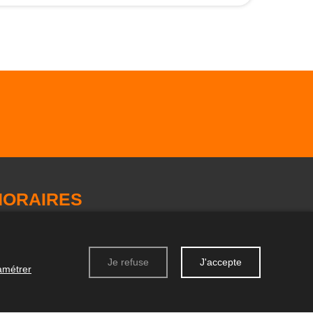
HORAIRES
 lundi au mardi de 9h à 12h30 et 14h à
8h Mercredi fermé
 jeudi au vendredi de 9h à 12h30 et 14h à 18h
Je refuse
J'accepte
amétrer
e samedi de 9h à 12h30