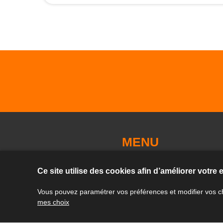
MENU
Presentation de l'agence
Nos prestations
Ce site utilise des cookies afin d’améliorer votre
Locations
Ventes
Nos tarifs
Contact & Plan
Vous pouvez paramétrer vos préférences et modifier vos ch
Données personnelles
Mentions légales
mes choix