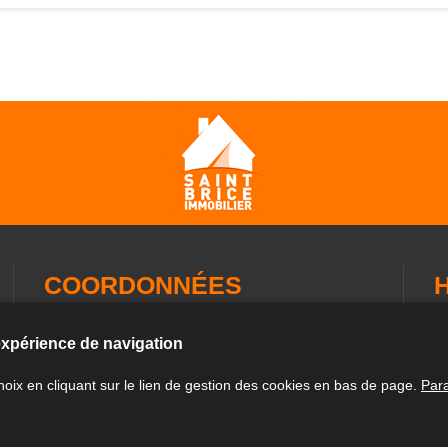
COORDONNÉES
Du
Agence Saint Brice Immobilier
 expérience de navigation
1
12, rue de l'Eglise
Du
35460 Saint Brice en Coglès
oix en cliquant sur le lien de gestion des cookies en bas de page.
Par
L
Tél.
02 99 18 50 68