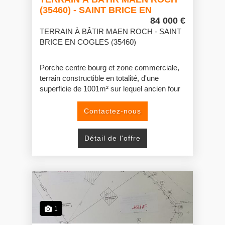
(35460) - SAINT BRICE EN
COGLES
84 000 €
TERRAIN À BÂTIR MAEN ROCH - SAINT
BRICE EN COGLES (35460)
Porche centre bourg et zone commerciale,
terrain constructible en totalité, d'une
superficie de 1001m² sur lequel ancien four
en mauvais état.
Il est posible d'acquérir un autre terrain
Contactez-nous
voisin également constructible dans sa
totalité d'une surface de 1037m² avec
Détail de l'offre
ancienne maison en pierre sous ardoise.
1