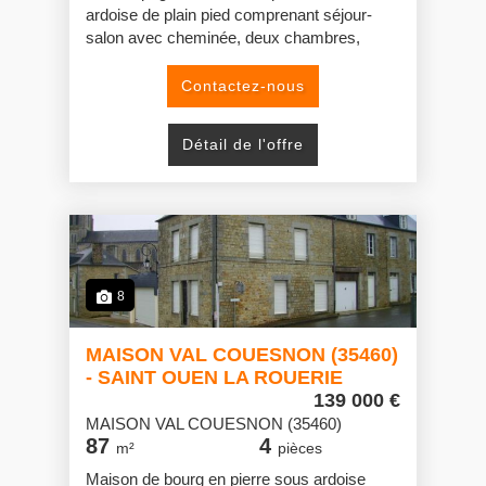
ardoise de plain pied comprenant séjour-
salon avec cheminée, deux chambres,
cuisine, WC, salle de bains.
Grenier aménageable au-dessus.
Contactez-nous
Grange avec grenier aménageable au-
dessus.
Détail de l'offre
8
MAISON VAL COUESNON (35460)
- SAINT OUEN LA ROUERIE
139 000 €
MAISON VAL COUESNON (35460)
87
4
m²
pièces
Maison de bourg en pierre sous ardoise