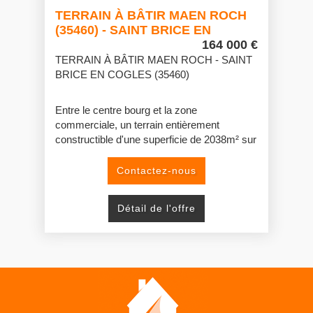
TERRAIN À BÂTIR MAEN ROCH
(35460) - SAINT BRICE EN
COGLES
164 000 €
TERRAIN À BÂTIR MAEN ROCH - SAINT
BRICE EN COGLES (35460)
Entre le centre bourg et la zone
commerciale, un terrain entièrement
constructible d'une superficie de 2038m² sur
lequel est édifiée une maison en pierre sous
ardoise comprenant séjour-salon avec
Contactez-nous
cheminée, deux chambres, salle de bains,
WC, cuisine. Grenier aménageable sur le
Détail de l'offre
tout auquel on accède par un escalier
extérieur. Ancien four en mauvais état.