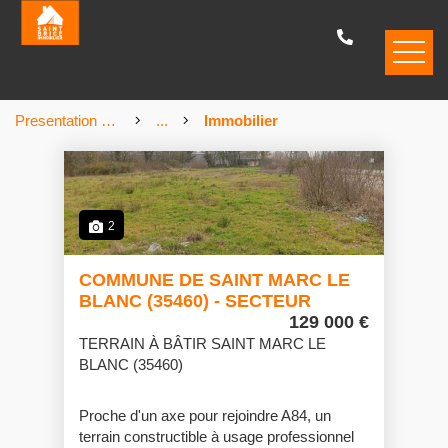
Presentation de l'agence
...
Immobilier
2
COMMUNE DE SAINT MARC LE
BLANC (35460) - SECTEUR
BAILLE
129 000 €
TERRAIN À BÂTIR SAINT MARC LE
BLANC (35460)
Proche d'un axe pour rejoindre A84, un
terrain constructible à usage professionnel