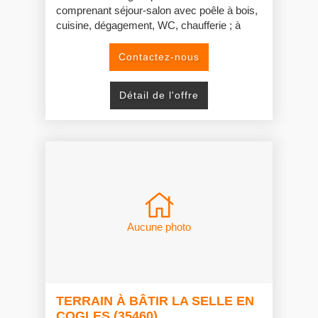
comprenant séjour-salon avec poêle à bois,
cuisine, dégagement, WC, chaufferie ; à
l'étage, trois chambres, salle de bains, WC.
Grenier aménageable au-dessus.
Contactez-nous
Garage avec grenier. A suivre, une pièce
avec une pièce au-dessus.
Détail de l'offre
Terrain sur l'arrière.
En face, emplacement de parking pour deux
véhicules.
Aucune photo
TERRAIN À BÂTIR LA SELLE EN
COGLES (35460)