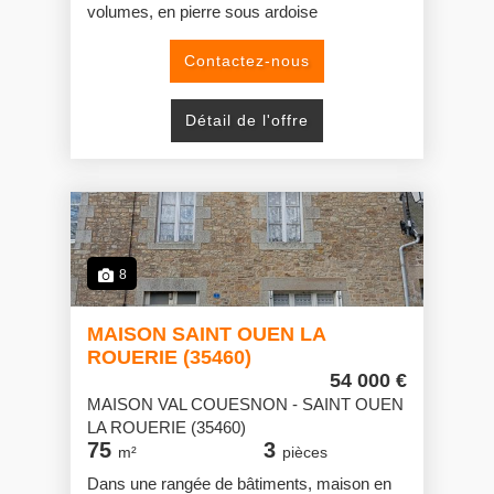
volumes, en pierre sous ardoise
comprenant entrée avec placard, cuisine,
buanderie, séjour-salon avec cheminée
Contactez-nous
ouverte, WC ; à l'étage, couloir avec
placard-penderie, trois chambres, slle de
Détail de l'offre
bains, WC, un rangemnt. Combles perdus
au-dessus.
Garage avec grenier aménageable au-
dessus.
En appentis, sur l'arrière, hangar sous tôles.
Acienne grange en pierre sous ardoise.
Cour goudronnée.
8
Terrain sur lequel puits.
Assainissemebnt autonome aux normes.
MAISON SAINT OUEN LA
ROUERIE (35460)
54 000 €
MAISON VAL COUESNON - SAINT OUEN
LA ROUERIE (35460)
75
3
m²
pièces
Dans une rangée de bâtiments, maison en