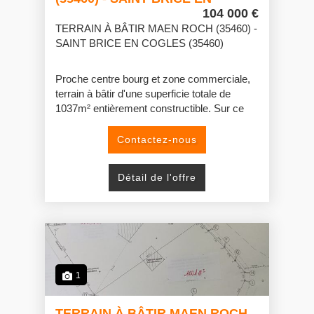
COGLES
104 000 €
TERRAIN À BÂTIR MAEN ROCH (35460) -
SAINT BRICE EN COGLES (35460)
Proche centre bourg et zone commerciale,
terrain à bâtir d'une superficie totale de
1037m² entièrement constructible. Sur ce
terrain se trouve une maison en pierre sous
ardoise à rénover avec extension possible
Contactez-nous
ou à démolir.
Il est possible d'acquérir le terrain voisin
Détail de l'offre
entièrement constructible également d'une
surface de 1001m².
1
TERRAIN À BÂTIR MAEN ROCH