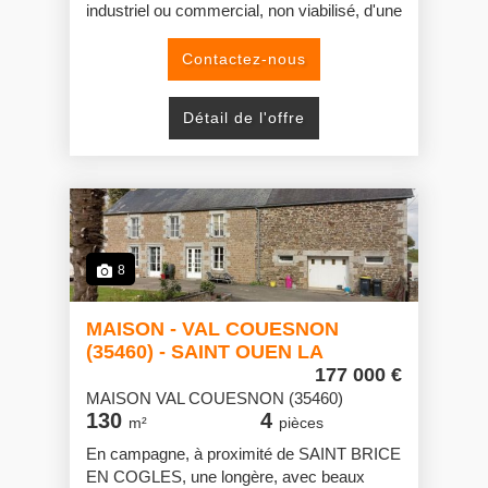
industriel ou commercial, non viabilisé, d'une
superficie de 4285m²
Contactez-nous
Détail de l'offre
8
MAISON - VAL COUESNON
(35460) - SAINT OUEN LA
ROUERIE
177 000 €
MAISON VAL COUESNON (35460)
130
4
m²
pièces
En campagne, à proximité de SAINT BRICE
EN COGLES, une longère, avec beaux