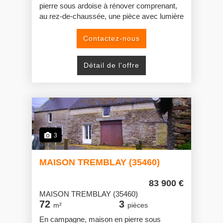
pierre sous ardoise à rénover comprenant,
au rez-de-chaussée, une pièce avec lumière
transversale ; à l'étage, palier, deux
chambres, salle d'eau-wc. Grenier
Contactez-nous
aménageable au-dessus.
Petit terrain sur l'arrière.
Détail de l'offre
En face de la maison, l'autre côté la rue,
emplacement de parking.
La toiture est récente.
3
MAISON TREMBLAY (35460)
83 900 €
MAISON TREMBLAY (35460)
72
3
m²
pièces
En campagne, maison en pierre sous